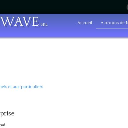
UWAVE
Accueil
A propos de N
srl
els et aux particuliers
prise
nai