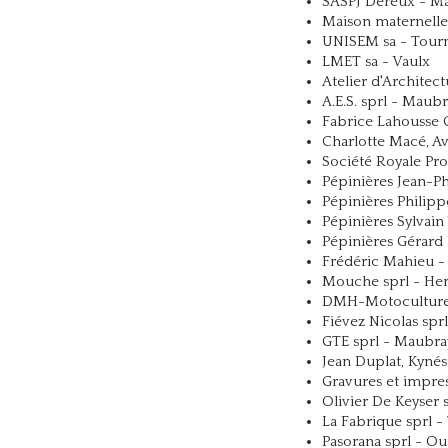
SASPJ Dereux - M
Maison maternelle 
UNISEM sa - Tour
LMET sa - Vaulx
Atelier d'Architec
A.E.S. sprl - Maub
Fabrice Lahousse
Charlotte Macé, Av
Société Royale Pro
Pépinières Jean-Ph
Pépinières Philipp
Pépinières Sylvain
Pépinières Gérard 
Frédéric Mahieu -
Mouche sprl - He
DMH-Motoculture
Fiévez Nicolas spr
GTE sprl - Maubra
Jean Duplat, Kynés
Gravures et impre
Olivier De Keyser
La Fabrique sprl -
Pasorana sprl - Ou