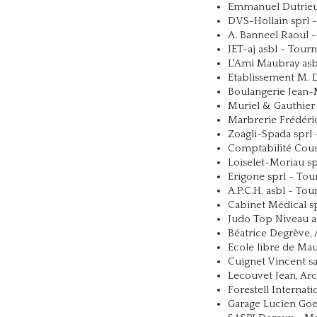
Emmanuel Dutrieux
DVS-Hollain sprl -
A. Banneel Raoul - 
JET-aj asbl - Tourn
L'Ami Maubray asb
Etablissement M. D
Boulangerie Jean-
Muriel & Gauthier 
Marbrerie Frédéric
Zoagli-Spada sprl 
Comptabilité Cousi
Loiselet-Moriau sp
Erigone sprl - Tou
A.P.C.H. asbl - Tou
Cabinet Médical sp
Judo Top Niveau a
Béatrice Degrève, 
Ecole libre de Ma
Cuignet Vincent s
Lecouvet Jean, Arc
Forestell Internati
Garage Lucien Goe