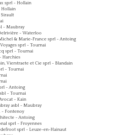
 sprl - Hollain
 Hollain
Sirault
ai
l - Maubray
elrivière - Waterloo
Michel & Marie-France sprl - Antoing
Voyages sprl - Tournai
q sprl - Tournai
- Harchies
n, Vierstraete et Cie sprl - Blandain
rl - Tournai
rnai
rnai
rl - Antoing
sbl - Tournai
Avocat - Kain
ubray asbl - Maubray
a - Fontenoy
hitecte - Antoing
onal sprl - Froyennes
defroot sprl - Leuze-en-Hainaut