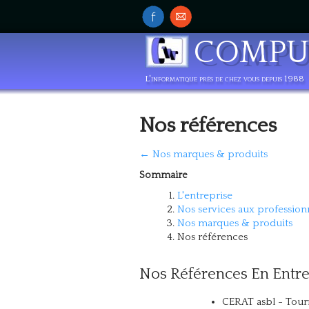
COMP
L'informatique près de chez vous depuis 1988
Nos références
← Nos marques & produits
Sommaire
L'entreprise
Nos services aux professionn
Nos marques & produits
Nos références
Nos Références En Entre
CERAT asbl - Tour