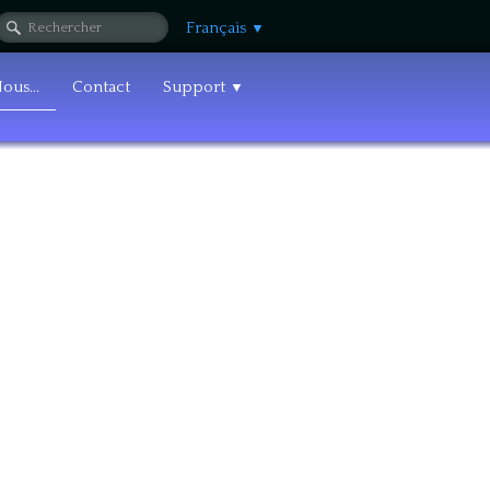
Français
▼
ous...
Contact
Support
▼