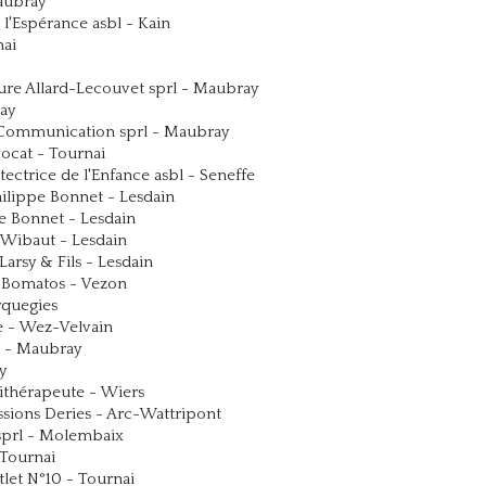
aubray
l'Espérance asbl - Kain
nai
ture Allard-Lecouvet sprl - Maubray
ray
 Communication sprl - Maubray
ocat - Tournai
tectrice de l'Enfance asbl - Seneffe
ilippe Bonnet - Lesdain
e Bonnet - Lesdain
 Wibaut - Lesdain
Larsy & Fils - Lesdain
 Bomatos - Vezon
rquegies
 - Wez-Velvain
l - Maubray
y
ithérapeute - Wiers
ssions Deries - Arc-Wattripont
 sprl - Molembaix
 Tournai
tlet N°10 - Tournai