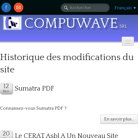
Français
▼
COMPUWAVE
srl
Accueil
Historique des modifications du
A propos de Nous...
site
Contact
Sumatra PDF
Support
▼
Connaissez-vous Sumatra PDF ?
En savoir plus...
Le CERAT Asbl A Un Nouveau Site